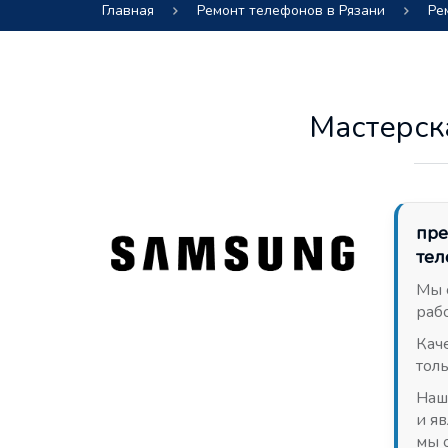
Главная
Ремонт телефонов в Рязани
Ре
Мастерск
пре
тел
Мы 
раб
Кач
тол
Наш
и я
мы 