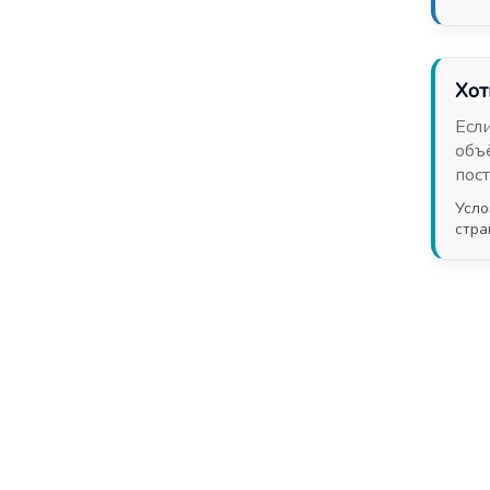
Хот
Есл
объ
пос
Усло
стр